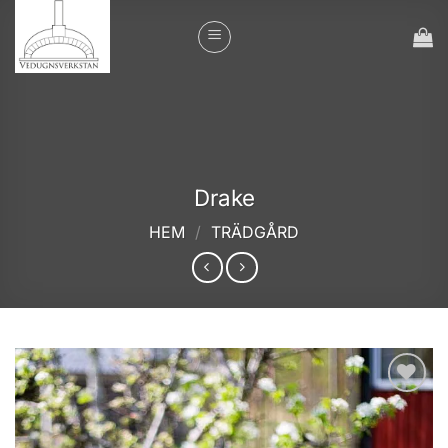
Skip
to
content
Drake
HEM
/
TRÄDGÅRD
Add to
wishlist