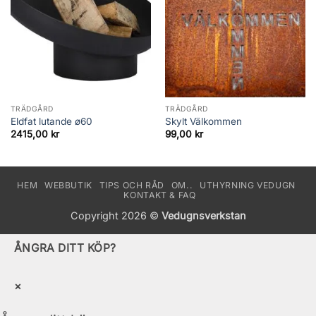
TRÄDGÅRD
TRÄDGÅRD
Eldfat lutande ø60
Skylt Välkommen
2415,00
kr
99,00
kr
HEM
WEBBUTIK
TIPS OCH RÅD
OM..
UTHYRNING VEDUGN
KONTAKT & FAQ
Copyright 2026 ©
Vedugnsverkstan
ÅNGRA DITT KÖP?
×