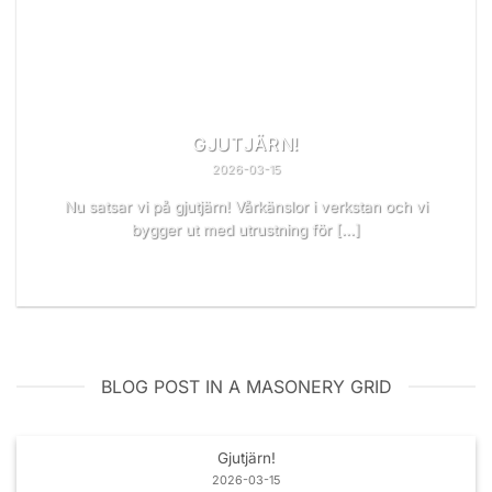
GJUTJÄRN!
2026-03-15
Nu satsar vi på gjutjärn! Vårkänslor i verkstan och vi
bygger ut med utrustning för [...]
READ MORE
BLOG POST IN A MASONERY GRID
Gjutjärn!
2026-03-15