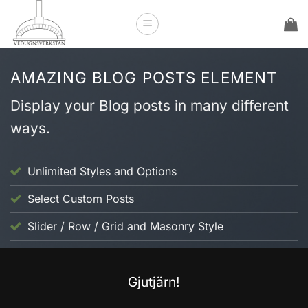
Skip
to
content
AMAZING BLOG POSTS ELEMENT
Display your Blog posts in many different
ways.
Unlimited Styles and Options
Select Custom Posts
Slider / Row / Grid and Masonry Style
UNCATEGORIZED
Gjutjärn!
2026-03-15