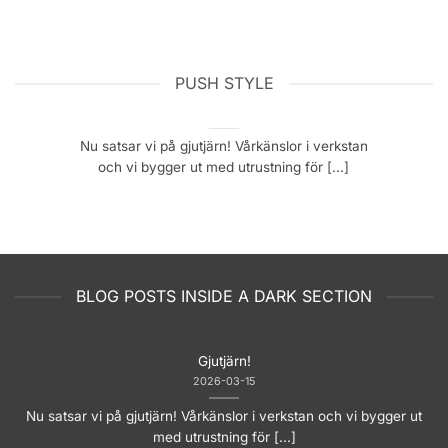
PUSH STYLE
Gjutjärn!
2026-03-15
Nu satsar vi på gjutjärn! Vårkänslor i verkstan
och vi bygger ut med utrustning för [...]
BLOG POSTS INSIDE A DARK SECTION
Gjutjärn!
2026-03-15
Nu satsar vi på gjutjärn! Vårkänslor i verkstan och vi bygger ut
med utrustning för [...]