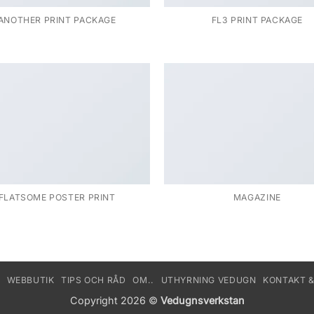
ANOTHER PRINT PACKAGE
FL3 PRINT PACKAGE
FLATSOME POSTER PRINT
MAGAZINE
WEBBUTIK
TIPS OCH RÅD
OM..
UTHYRNING VEDUGN
KONTAKT &
Copyright 2026 ©
Vedugnsverkstan