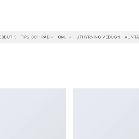
EBBUTIK
TIPS OCH RÅD
OM..
UTHYRNING VEDUGN
KONTA