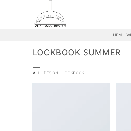
Skip
to
content
HEM
W
LOOKBOOK SUMMER
ALL
DESIGN
LOOKBOOK