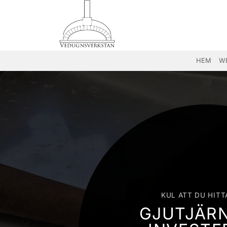
Skip
to
content
HEM
W
KUL ATT DU HITT
GJUTJÄRN