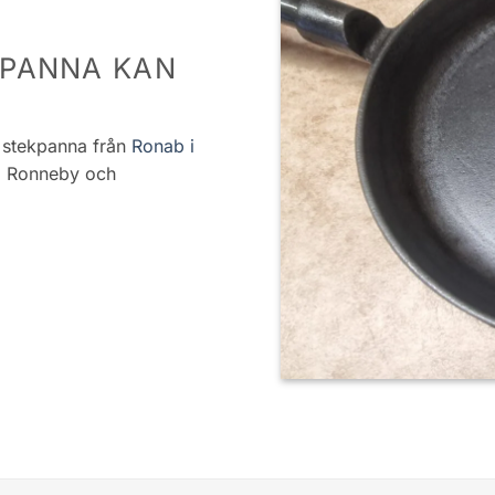
SPANNA KAN
n stekpanna från
Ronab i
d i Ronneby och