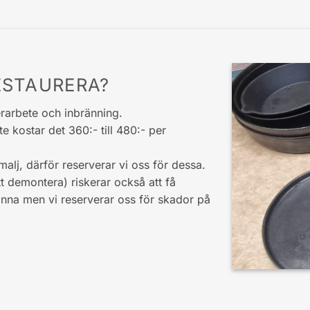
ESTAURERA?
erarbete och inbränning.
 kostar det 360:- till 480:- per
malj, därför reserverar vi oss för dessa.
t demontera) riskerar också att få
anna men vi reserverar oss för skador på