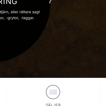
RING
järn, eller rättare sagt
or, -grytor, -laggar.
SÄLJER