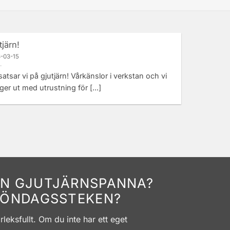
tjärn!
-03-15
atsar vi på gjutjärn! Vårkänslor i verkstan och vi
er ut med utrustning för [...]
FIN GJUTJÄRNSPANNA?
 SÖNDAGSSTEKEN?
leksfullt. Om du inte har ett eget