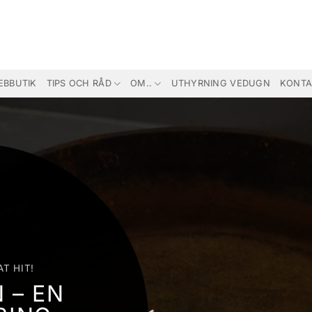
EBBUTIK
TIPS OCH RÅD
OM..
UTHYRNING VEDUGN
KONTA
AT HIT!
 – EN