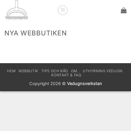
Skip
to
content
NYA WEBBUTIKEN
HEM
WEBBUTIK
TIPS OCH RÅD
OM..
UTHYRNING VEDUGN
KONTAKT & FAQ
Copyright 2026 ©
Vedugnsverkstan