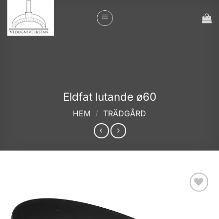
Skip
to
content
Eldfat lutande ø60
HEM
/
TRÄDGÅRD
Add to
wishlist