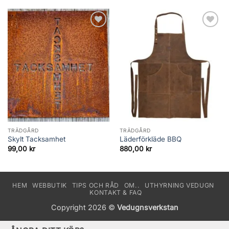
Add to
Add to
wishlist
wishlist
TRÄDGÅRD
TRÄDGÅRD
Skylt Tacksamhet
Läderförkläde BBQ
99,00
kr
880,00
kr
HEM
WEBBUTIK
TIPS OCH RÅD
OM..
UTHYRNING VEDUGN
KONTAKT & FAQ
Copyright 2026 ©
Vedugnsverkstan