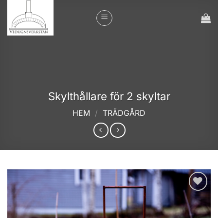
Skip
to
content
Skylthållare för 2 skyltar
HEM
/
TRÄDGÅRD
Add to
wishlist