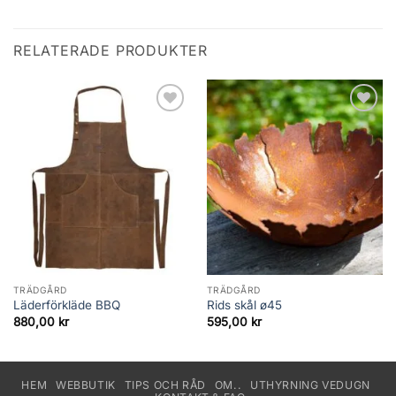
RELATERADE PRODUKTER
Add to
Add to
wishlist
wishlist
TRÄDGÅRD
TRÄDGÅRD
Läderförkläde BBQ
Rids skål ø45
880,00
kr
595,00
kr
HEM
WEBBUTIK
TIPS OCH RÅD
OM..
UTHYRNING VEDUGN