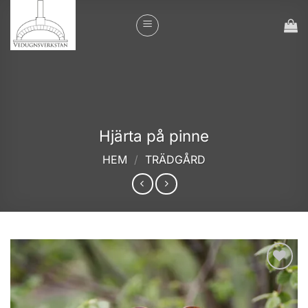
Skip
to
content
Hjärta på pinne
HEM
/
TRÄDGÅRD
Add to
wishlist