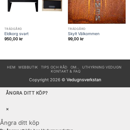
TRÄDGÅRD
TRÄDGÅRD
Eldkorg svart
Skylt Välkommen
950,00
kr
99,00
kr
HEM
WEBBUTIK
TIPS OCH RÅD
OM..
UTHYRNING VEDUGN
KONTAKT & FAQ
Copyright 2026 ©
Vedugnsverkstan
ÅNGRA DITT KÖP?
×
Ångra ditt köp