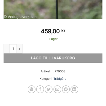
459,00
kr
I lager
Hjärta på pinne mängd
LÄGG TILL I VARUKORG
Artikelnr:
779003
Kategori:
Trädgård